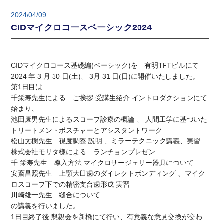
2024/04/09
CIDマイクロコースベーシック2024
CIDマイクロコース基礎編(ベーシック)を 有明TFTビルにて
2024 年 3 月 30 日(土)、 3月 31 日(日)に開催いたしました。
第1日目は
千栄寿先生による ご挨拶 受講生紹介 イントロダクションにて
始まり、
池田康男先生によるスコープ診療の概論 、 人間工学に基づいた
トリートメントポスチャーとアシスタントワーク
松山文樹先生 視度調整 説明 、ミラーテクニック講義、実習
株式会社モリタ様による ランチョンプレゼン
千 栄寿先生 導入方法 マイクロサージェリー器具について
安斎昌照先生 上顎大臼歯のダイレクトボンディング 、マイク
ロスコープ下での精密支台歯形成 実習
川崎雄一先生 縫合について
の講義を行いました。
1日目終了後 懇親会を新橋にて行い、有意義な意見交換が交わ