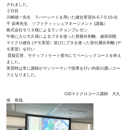
されました。
２日目
川崎雄一先生 ラバーシートを用いた縫合実習(6-0,7-0,10-0)
千 栄寿先生 ソフトティッシュマネージメント (講義）
株式会社モリタ様によるランチョンプレゼン
午後に入り大久保によるブタを使った骨膜弁剥離、減張切開、
マイクロ縫合 (デモ実習）並びにブタを使った部分層弁剥離 (デ
モ実習）を行い
質疑応答、サティフィケート授与にてベーシックコースを終え
ました。
実習時は常に講師がマンツーマンで指導を行い内容の濃いコー
スとなりました。
CIDマイクロコース講師 大久
保 将哉