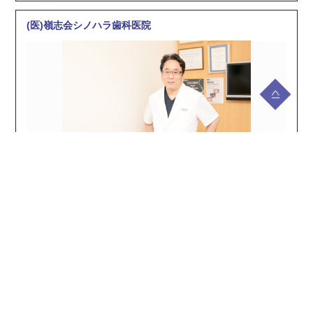
(医)嶺志会シノハラ歯科医院
篠原 俊介
〒351-0011 埼玉県朝霞市本町2-5-23 フタバビル4F
048-462-2500
https://www.shinohara-shika.jp/
関口デンタルオフィス