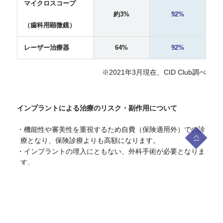
マイクロスコープ
約3%
92%
（歯科用顕微鏡）
レーザー治療器
64%
92%
※2021年3月現在、CID Club調べ
インプラントによる治療のリスク・副作用について
・機能性や審美性を重視するため自費（保険適用外）での診
療となり、保険診療よりも高額になります。
・インプラントの埋入にともない、外科手術が必要となりま
す。
・高血圧症、心臓疾患、喘息、糖尿病、骨粗鬆症、腎臓や肝
臓の機能障害などがある方は、治療を受けられない場合が
あります。
・手術後、痛みや腫れが現れることがありますが、ほとんど
の場合1週間ほどで治ります。