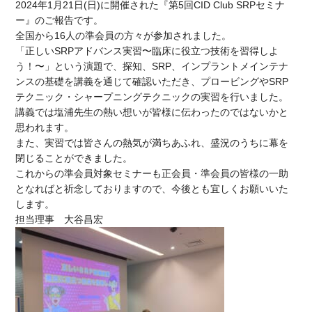
2024年
1
月
21
日
(
日
)
に開催された『第
5
回
CID Club SRP
セミナ
ー』のご報告です。
全国から
16
人の準会員の方々が参加されました。
「正しい
SRP
アドバンス実習〜臨床に役立つ技術を習得しよ
う！〜」という演題で、探知、
SRP
、インプラントメインテナ
ンスの基礎を講義を通じて確認いただき、プロービングや
SRP
テクニック・シャープニングテクニックの実習を行いました。
講義では塩浦先生の熱い想いが皆様に伝わったのではないかと
思われます。
また、実習では皆さんの熱気が満ちあふれ、盛況のうちに幕を
閉じることができました。
これからの準会員対象セミナーも正会員・準会員の皆様の一助
となればと祈念しておりますので、今後とも宜しくお願いいた
します。
担当理事 大谷昌宏