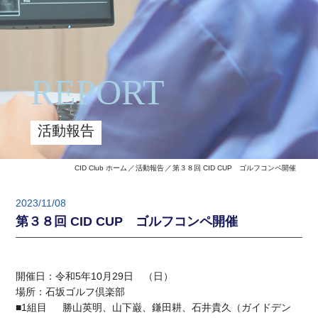
REPORT
活動報告
CID Club ホーム
活動報告
第３８回 CID CUP ゴルフコンペ開催
2023/11/08
第３８回 CID CUP ゴルフコンペ開催
開催日：令和5年10月29日 （日）
場所：石坂ゴルフ倶楽部
■1組目 勝山英明、山下巌、鎌田耕、石井貴久（ガイドデン