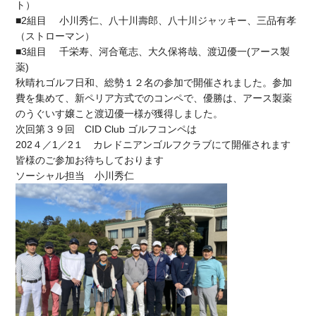
ト）
■2組目 小川秀仁、八十川壽郎、八十川ジャッキー、三品有孝
（ストローマン）
■3組目 千栄寿、河合竜志、大久保将哉、渡辺優一(アース製
薬)
秋晴れゴルフ日和、総勢１２名の参加で開催されました。参加
費を集めて、新ペリア方式でのコンペで、優勝は、アース製薬
のうぐいす嬢こと渡辺優一様が獲得しました。
次回第３９回 CID Club ゴルフコンペは
202４／1／2１ カレドニアンゴルフクラブにて開催されます
皆様のご参加お待ちしております
ソーシャル担当 小川秀仁