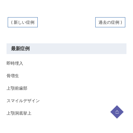
⟨ 新しい症例
過去の症例 ⟩
最新症例
即時埋入
骨増生
上顎前歯部
スマイルデザイン
上顎洞底挙上