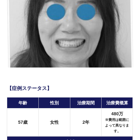
【症例ステータス】
年齢
性別
治療期間
治療費概算
480万
※費用は範囲に
57歳
女性
2年
よって異なりま
す。